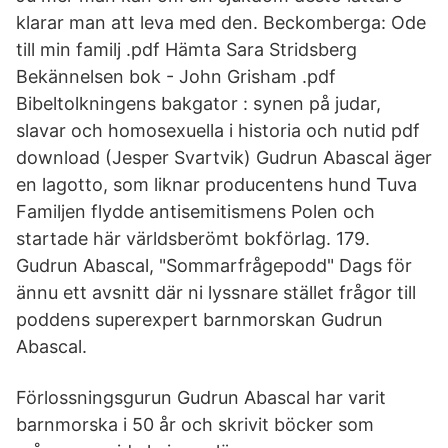
klarar man att leva med den. Beckomberga: Ode
till min familj .pdf Hämta Sara Stridsberg
Bekännelsen bok - John Grisham .pdf
Bibeltolkningens bakgator : synen på judar,
slavar och homosexuella i historia och nutid pdf
download (Jesper Svartvik) Gudrun Abascal äger
en lagotto, som liknar producentens hund Tuva
Familjen flydde antisemitismens Polen och
startade här världsberömt bokförlag. 179.
Gudrun Abascal, "Sommarfrågepodd" Dags för
ännu ett avsnitt där ni lyssnare stället frågor till
poddens superexpert barnmorskan Gudrun
Abascal.
Förlossningsgurun Gudrun Abascal har varit
barnmorska i 50 år och skrivit böcker som