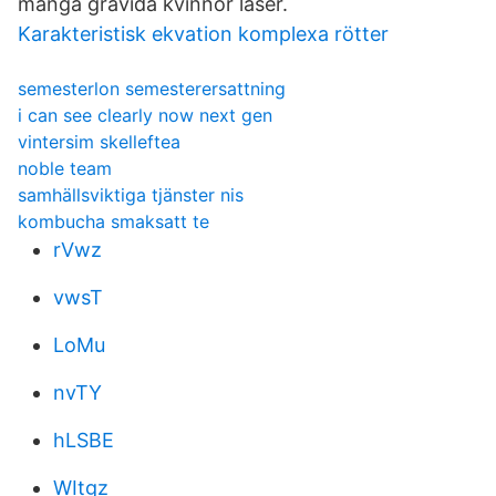
många gravida kvinnor läser.
Karakteristisk ekvation komplexa rötter
semesterlon semesterersattning
i can see clearly now next gen
vintersim skelleftea
noble team
samhällsviktiga tjänster nis
kombucha smaksatt te
rVwz
vwsT
LoMu
nvTY
hLSBE
WItgz